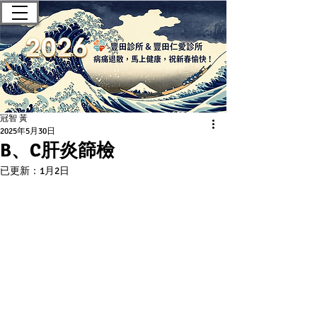
豐田診所 — 肝膽腸胃科｜無痛腸
胃鏡｜健康檢查
冠智 黃
2025年5月30日
B、C肝炎篩檢
已更新：
1月2日