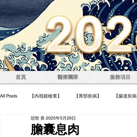
豐
首頁
醫療團隊
服務項目
All Posts
【內視鏡檢查】
【胃部疾病】
【腸道疾病
冠智 黃
2025年5月29日
【高血脂】
【減重】
【健康檢查】
【飲食禁
膽囊息肉