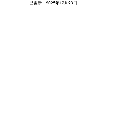
已更新：
2025年12月23日
【疑難雜症】
【慢性病】