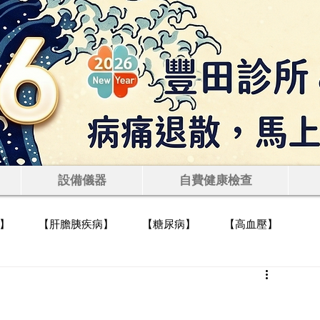
田診所 — 肝膽腸胃科｜無
查
設備儀器
自費健康檢查
】
【肝膽胰疾病】
【糖尿病】
【高血壓】
忌】
【健檢報告判讀】
【各種藥物介紹】