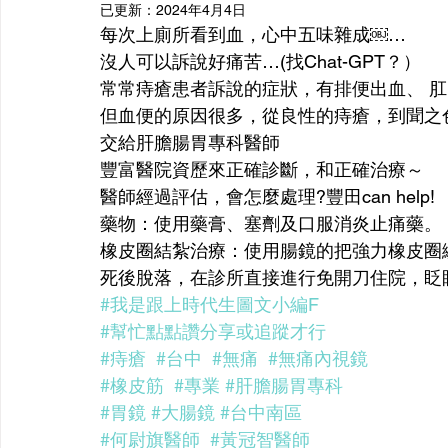
已更新：
2024年4月4日
【疑難雜症】
【慢性病】
每次上廁所看到血，心中五味雜成￼…
沒人可以訴說好痛苦…(找Chat-GPT？）
常常痔瘡患者訴說的症狀，有排便出血、 
但血便的原因很多，從良性的痔瘡，到聞之
交給肝膽腸胃專科醫師
豐富醫院資歷來正確診斷，和正確治療～
醫師經過評估，會怎麼處理?豐田can help!
藥物：使用藥膏、塞劑及口服消炎止痛藥。
橡皮圈結紮治療：使用腸鏡的把強力橡皮圈
死後脫落，在診所直接進行免開刀住院，眨
#我是跟上時代生圖文小編F
#幫忙點點讚分享或追蹤才行
#痔瘡
#台中
#無痛
#無痛內視鏡
#橡皮筋
#專業
#肝膽腸胃專科
#胃鏡
#大腸鏡
#台中南區
#何尉旗醫師
#黃冠智醫師