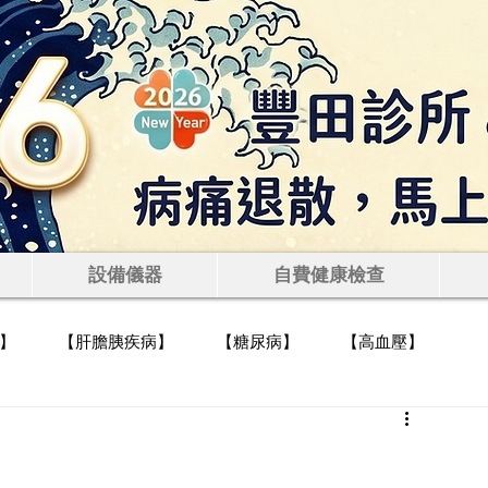
田診所 — 肝膽腸胃科｜無
查
設備儀器
自費健康檢查
】
【肝膽胰疾病】
【糖尿病】
【高血壓】
忌】
【健檢報告判讀】
【各種藥物介紹】