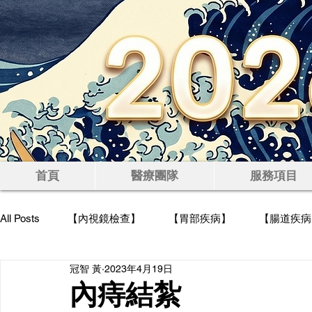
豐
首頁
醫療團隊
服務項目
All Posts
【內視鏡檢查】
【胃部疾病】
【腸道疾病
冠智 黃
2023年4月19日
【高血脂】
【減重】
【健康檢查】
【飲食禁
內痔結紮