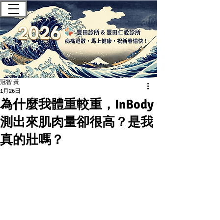
豐田診所 — 肝膽腸胃科｜無痛腸
胃鏡｜健康檢查
冠智 黃
1月26日
為什麼我體重較重，InBody
測出來肌肉量卻很高？是我
真的壯嗎？