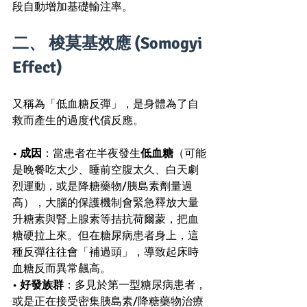
段自動增加基礎輸注率。
二、 梭莫基效應 (Somogyi 
Effect)
又稱為「低血糖反彈」，是身體為了自
救而產生的過度代償反應。
• 
成因
：當患者在半夜發生
低血糖
（可能
是晚餐吃太少、睡前空腹太久、白天劇
烈運動，或是降糖藥物/胰島素劑量過
高），大腦的保護機制會緊急釋放大量
升糖素與腎上腺素等拮抗荷爾蒙，把血
糖硬拉上來。但在糖尿病患者身上，這
種反彈往往會「補過頭」，導致起床時
血糖反而異常飆高。
• 
好發族群
：多見於第一型糖尿病患者，
或是正在接受密集胰島素/降糖藥物治療