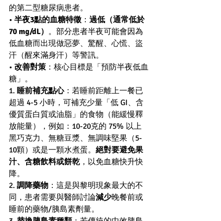
的第二型糖尿病患者。
• 
半夜3點的血糖特徵
：
過低（通常低於 
70 mg/dL）
。部分患者半夜可能會因為
低血糖而出現做惡夢、驚醒、心慌、盜
汗（醒來滿身汗）等警訊。
• 
改善對策
：核心目標是「預防半夜低血
糖」。
1. 
睡前補充點心
：若睡前距離上一餐已
超過 4-5 小時，可補充少量「低 GI、含
優質蛋白質或油脂」的食物（能緩慢釋
放能量），例如：10-20克的 75% 以上
黑巧克力、無糖豆漿、無調味堅果（5-
10顆）或是一顆水煮蛋。
絕對要避免果
汁、含糖飲料或餅乾
，以免血糖快升快
降。
2. 
調降藥物
：這是與黎明現象最大的不
同，患者需要與醫師討論
減少
晚餐前或
睡前的藥物/胰島素劑量。