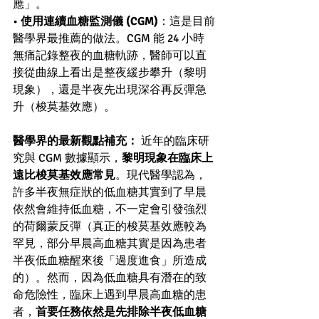
應」。
• 
使用連續血糖監測儀 (CGM)
：這是目前
醫學界最推薦的做法。CGM 能 24 小時
無痛記錄整夜的血糖軌跡，醫師可以直
接從曲線上看出是整夜緩步攀升（黎明
現象），還是半夜先出現深谷再反彈急
升（梭莫基效應）。
醫學界的最新觀點補充：
 近年的臨床研
究與 CGM 數據顯示，
黎明現象在臨床上
遠比梭莫基效應常見
。現代醫學認為，
許多半夜無症狀的低血糖其實到了早晨
依然會維持低血糖，不一定會引發強烈
的荷爾蒙反彈（真正的梭莫基效應較為
罕見，部分早晨高血糖其實是因為患者
半夜低血糖醒來後「過度進食」所造成
的）。然而，因為低血糖具有潛在的致
命危險性，臨床上遇到早晨高血糖的患
者，
首要任務依然是先排除半夜低血糖