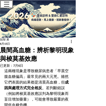
豐田診所 — 肝膽腸胃科｜無痛腸
胃鏡｜健康檢查
冠智 黃
6月15日
晨間高血糖：辨析黎明現象
與梭莫基效應
已更新：
7月6日
這兩種現象是導致糖尿病患者「早晨空
腹血糖偏高」最常見的兩大元兇。雖然
它們表面的結果都是清晨高血糖，但
成
因與處理方式完全相反
。若判斷錯誤
（例如將梭莫基效應誤判為黎明現象而
盲目增加藥量），可能會導致嚴重的夜
間低血糖危機。