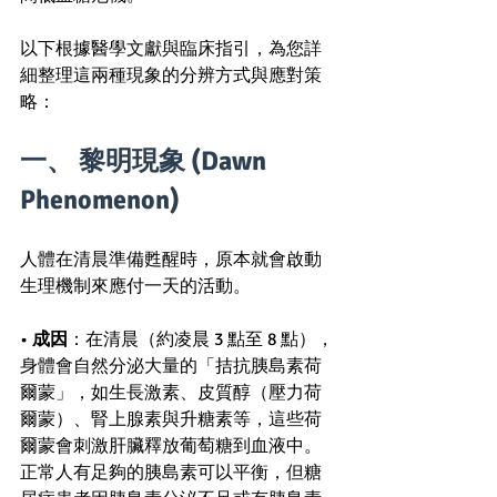
以下根據醫學文獻與臨床指引，為您詳
細整理這兩種現象的分辨方式與應對策
略：
一、 黎明現象 (Dawn 
Phenomenon)
人體在清晨準備甦醒時，原本就會啟動
生理機制來應付一天的活動。
• 
成因
：在清晨（約凌晨 3 點至 8 點），
身體會自然分泌大量的「拮抗胰島素荷
爾蒙」，如生長激素、皮質醇（壓力荷
爾蒙）、腎上腺素與升糖素等，這些荷
爾蒙會刺激肝臟釋放葡萄糖到血液中。
正常人有足夠的胰島素可以平衡，但糖