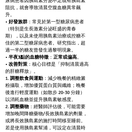
尿病患者因胰島素分泌不足或有胰島素
阻抗，就會導致清晨空腹血糖異常飆
升。
• 
好發族群
：常見於第一型糖尿病患者
（特別是生長激素分泌旺盛的青春
期），以及未使用胰島素治療或控糖不
佳的第二型糖尿病患者。研究指出，超
過一半的糖友曾發生過黎明現象。
• 
半夜3點的血糖特徵
：
正常或偏高
。
• 
改善對策
：核心目標是「抑制清晨過高
的肝糖釋放」。
1. 
調整飲食與運動
：減少晚餐的精緻澱
粉攝取，增加優質蛋白質與纖維；晚餐
後進行輕度運動（如散步 20-30 分鐘）
以消耗血糖並提升胰島素敏感度。
2. 
調整藥物
：經醫師評估後，可能需要
增加晚間降糖藥物/長效胰島素的劑量，
或將長效胰島素的施打時間移至睡前。
若是使用胰島素幫浦，可設定在清晨時