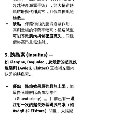
超越許多減重手術），能大幅逆轉
脂肪肝與代謝異常，且低血糖風險
極低,,,。
缺點
：伴隨強烈的腸胃道副作用，
高劑量組的停藥率較高；極速減重
可能導致
肌肉與骨密度流失
，同樣
價格高昂且需注射,。
3. 胰島素 (Insulins) — 
如 Glargine, Degludec，及最新的超長效
週製劑 (Awiqli, Efsitora)
 直接補充體內
缺乏的胰島素,。
優點
：
降糖效果最強且無上限
，能
最快速地解除高血糖毒性
（Glucotoxicity）,,。目前已有
一週
注射一次的超長效基礎胰島素（如 
Awiqli 和 Efsitora）
問世，大幅減