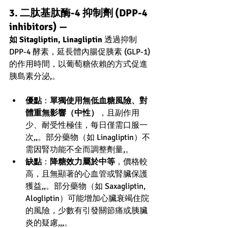
3. 二肽基肽酶-4 抑制劑 (DPP-4 
inhibitors) — 
如 Sitagliptin, Linagliptin
 透過抑制 
DPP-4 酵素，延長體內腸促胰素 (GLP-1) 
的作用時間，以葡萄糖依賴的方式促進
胰島素分泌,。
優點
：
單獨使用無低血糖風險、對
體重無影響（中性）
，且副作用
少、耐受性極佳，每日僅需口服一
次,,。部分藥物（如 Linagliptin）不
需因腎功能不全而調整劑量,。
缺點
：
降糖效力屬於中等
，價格較
高，且無顯著的心血管或腎臟保護
獲益,,。部分藥物（如 Saxagliptin, 
Alogliptin）可能增加心臟衰竭住院
的風險，少數有引發關節痛或胰臟
炎的疑慮,,,。