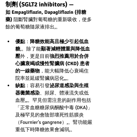
制劑 (SGLT2 inhibitors) — 
如 Empagliflozin, Dapagliflozin (排糖
藥)
 阻斷腎臟對葡萄糖的重新吸收，使多
餘的葡萄糖隨尿液排出,。
優點
：
降糖效能高且極少引起低血
糖
,。除了能
顯著減輕體重與降低血
壓
外，更是目前
強烈推薦用於合併
心臟衰竭或慢性腎臟病 (CKD) 患者
的一線藥物
，能大幅降低心衰竭住
院率並延緩腎臟病惡化,,。
缺點
：容易引發
泌尿道感染與生殖
器黴菌感染
、頻尿、體液流失或低
血壓,,。罕見但需注意的副作用包括
「正常血糖糖尿病酮酸中毒 (DKA)」
及極罕見的會陰部壞死性筋膜炎
（Fournier's gangrene）,。腎功能嚴
重低下時降糖效果會減弱,。