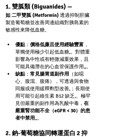
1. 雙胍類 (Biguanides) — 
如 二甲雙胍 (Metformin)
 透過抑制肝臟
製造葡萄糖並改善周邊組織對胰島素的
敏感性來降低血糖。
優點
：
價格低廉且使用經驗豐富
，
單獨使用極少引起低血糖,。對體重
影響為中性或有輕微減重效果，且
可能具備潛在的心血管保護作用,,。
缺點
：
常見腸胃道副作用
（如噁
心、腹瀉、腹痛），可透過與食物
同服或使用緩釋劑型改善,；長期使
用可能引起維生素 B12 缺乏,。極罕
見但嚴重的副作用為乳酸中毒，
在
嚴重腎功能不全（eGFR < 30）的患
者中禁用
,,。
2. 鈉-葡萄糖協同轉運蛋白 2 抑