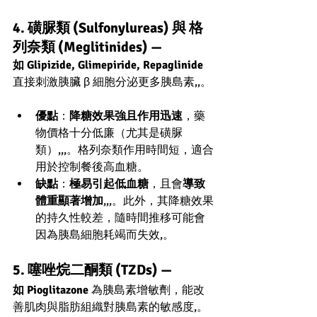
4. 磺脲類 (Sulfonylureas) 與 格
列奈類 (Meglitinides) — 
如 Glipizide, Glimepiride, Repaglinide
直接刺激胰臟 β 細胞分泌更多胰島素,,。
優點
：
降糖效果強且作用迅速
，藥
物價格十分低廉（尤其是磺脲
類）,,,。格列奈類作用時間短，適合
用於控制餐後高血糖。
缺點
：
極易引起低血糖
，且會
導致
體重顯著增加
,,,。此外，其降糖效果
的持久性較差，隨時間推移可能會
因為胰島細胞耗竭而失效,。
5. 噻唑烷二酮類 (TZDs) — 
如 Pioglitazone
 為胰島素增敏劑，能改
善肌肉與脂肪組織對胰島素的敏感度,。