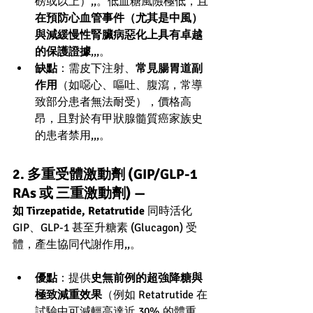
磅或以上）,,。低血糖風險極低，且
在預防心血管事件（尤其是中風）
與減緩慢性腎臟病惡化上具有卓越
的保護證據
,,,。
缺點
：需皮下注射、
常見腸胃道副
作用
（如噁心、嘔吐、腹瀉，常導
致部分患者無法耐受），價格高
昂，且對於有甲狀腺髓質癌家族史
的患者禁用,,,。
2. 多重受體激動劑 (GIP/GLP-1 
RAs 或 三重激動劑) — 
如 Tirzepatide, Retatrutide
 同時活化 
GIP、GLP-1 甚至升糖素 (Glucagon) 受
體，產生協同代謝作用,,。
優點
：提供
史無前例的超強降糖與
極致減重效果
（例如 Retatrutide 在
試驗中可減輕高達近 30% 的體重，