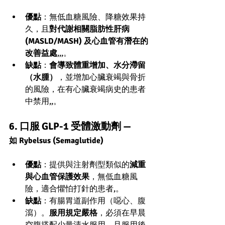
優點
：無低血糖風險、降糖效果持
久，且
對代謝相關脂肪性肝病 
(MASLD/MASH) 及心血管有潛在的
改善益處
,,,。
缺點
：
會導致體重增加、水分滯留
（水腫）
，並增加心臟衰竭與骨折
的風險，在有心臟衰竭病史的患者
中禁用,,。
6. 口服 GLP-1 受體激動劑 — 
如 Rybelsus (Semaglutide)
優點
：提供與注射劑型類似的
減重
與心血管保護效果
，無低血糖風
險，適合懼怕打針的患者,。
缺點
：有腸胃道副作用（噁心、腹
瀉）。
服用規定嚴格
，必須在早晨