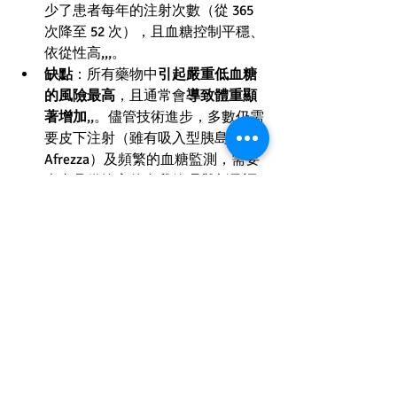
少了患者每年的注射次數（從 365 
次降至 52 次），且血糖控制平穩、
依從性高,,,。
缺點
：所有藥物中
引起嚴重低血糖
的風險最高
，且通常會
導致體重顯
著增加
,,。儘管技術進步，多數仍需
要皮下注射（雖有吸入型胰島素 
Afrezza）及頻繁的血糖監測，需要
患者具備較高的自我管理與劑量調
整能力,,。
【糖尿病】
相關文章
查看全部