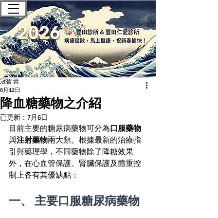
豐田診所 — 肝膽腸胃科｜無痛腸
胃鏡｜健康檢查
冠智 黃
6月12日
降血糖藥物之介紹
已更新：
7月6日
目前主要的糖尿病藥物可分為
口服藥物
與
注射藥物
兩大類。根據最新的治療指
引與藥理學，不同藥物除了降糖效果
外，在心血管保護、腎臟保護及體重控
制上各有其優缺點：
一、 主要口服糖尿病藥物