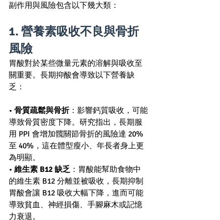
副作用與風險包含以下幾大類：
1. 營養素吸收不良與骨折
風險 
胃酸對於某些微量元素的溶解與吸收至
關重要。長期抑酸會導致以下營養缺
乏：
• 
骨質疏鬆與骨折
：影響鈣質吸收，可能
導致骨質密度下降。研究指出，長期服
用 PPI 會增加髖關節骨折的風險達 20% 
至 40%，這在體型瘦小、年長者身上更
為明顯。
• 
維生素 B12 缺乏
：胃酸能幫助食物中
的維生素 B12 分離並被吸收，長期抑制
胃酸會讓 B12 吸收大幅下降，進而可能
導致貧血、神經損傷、手腳麻木或記憶
力衰退。