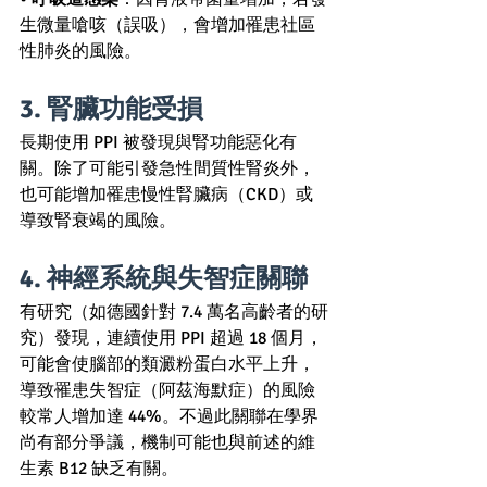
生微量嗆咳（誤吸），會增加罹患社區
性肺炎的風險。
3. 腎臟功能受損 
長期使用 PPI 被發現與腎功能惡化有
關。除了可能引發急性間質性腎炎外，
也可能增加罹患慢性腎臟病（CKD）或
導致腎衰竭的風險。
4. 神經系統與失智症關聯 
有研究（如德國針對 7.4 萬名高齡者的研
究）發現，連續使用 PPI 超過 18 個月，
可能會使腦部的類澱粉蛋白水平上升，
導致罹患失智症（阿茲海默症）的風險
較常人增加達 44%。不過此關聯在學界
尚有部分爭議，機制可能也與前述的維
生素 B12 缺乏有關。