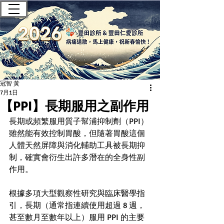
豐田診所 — 肝膽腸胃科｜無痛腸
胃鏡｜健康檢查
冠智 黃
7月1日
【PPI】長期服用之副作用
長期或頻繁服用質子幫浦抑制劑（PPI）
雖然能有效控制胃酸，但隨著胃酸這個
人體天然屏障與消化輔助工具被長期抑
制，確實會衍生出許多潛在的全身性副
作用。
根據多項大型觀察性研究與臨床醫學指
引，長期（通常指連續使用超過 8 週，
甚至數月至數年以上）服用 PPI 的主要