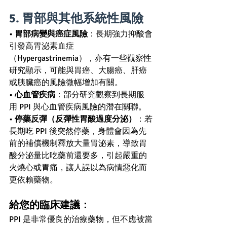
5. 胃部與其他系統性風險
• 
胃部病變與癌症風險
：長期強力抑酸會
引發高胃泌素血症
（Hypergastrinemia），亦有一些觀察性
研究顯示，可能與胃癌、大腸癌、肝癌
或胰臟癌的風險微幅增加有關。
• 
心血管疾病
：部分研究觀察到長期服
用 PPI 與心血管疾病風險的潛在關聯。
• 
停藥反彈（反彈性胃酸過度分泌）
：若
長期吃 PPI 後突然停藥，身體會因為先
前的補償機制釋放大量胃泌素，導致胃
酸分泌量比吃藥前還要多，引起嚴重的
火燒心或胃痛，讓人誤以為病情惡化而
更依賴藥物。
給您的臨床建議： 
PPI 是非常優良的治療藥物，但不應被當