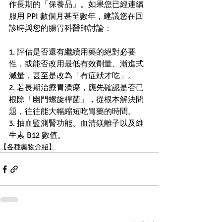
作長期的「保養品」。如果您已經連續
服用 PPI 數個月甚至數年，建議您在回
診時與您的腸胃科醫師討論：
1. 評估是否還有繼續用藥的絕對必要
性，或能否改用最低有效劑量、漸進式
減量，甚至是改為「有症狀才吃」。
2. 若長期治療胃潰瘍，應先確認是否已
根除「幽門螺旋桿菌」，從根本解決問
題，往往能大幅縮短吃胃藥的時間。
3. 抽血監測腎功能、血清鎂離子以及維
生素 B12 數值。
【各種藥物介紹】