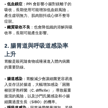
• 
低血鎂症
：PPI 會影響小腸對鎂離子的
吸收，長期使用可能增加低血鎂風險，
產生虛弱無力、肌肉顫抖或心律不整等
症狀。
• 
鐵質吸收不良
：也會降低鐵的溶解與吸
收率，長期可能產生影響。
2. 腸胃道與呼吸道感染率
上升 
胃酸是殺死隨食物或唾液進入體內病菌
的重要防線。
• 
腸道感染
：胃酸減少會讓細菌更容易進
入並存活於腸道，大幅增加感染「困難
梭狀芽孢桿菌（C. difficile）」導致嚴重
腹瀉的風險，以及沙門氏菌感染和小腸
細菌過度生長（SIBO）的機率。
• 
呼吸道感染
：因胃液帶菌量增加，若發