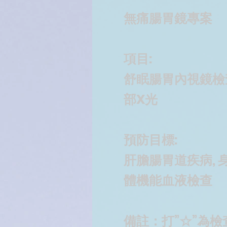
無痛腸胃鏡專案
項目:
舒眠腸胃內視鏡檢
部X光
預防目標:
肝膽腸胃道疾病, 
體機能血液檢查
備註：打”☆”為檢