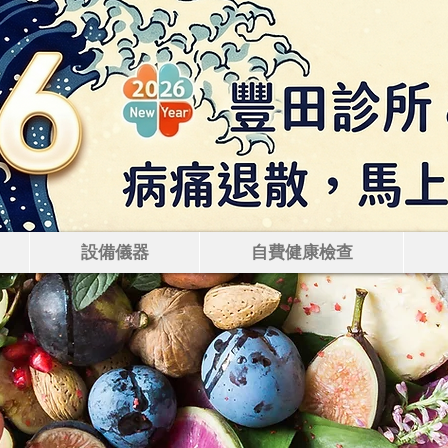
田診所 — 肝膽腸胃科｜無
查
設備儀器
自費健康檢查