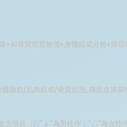
查+AI骨質密度檢測+身體組成分析+癌症
身體脂肪/肌肉組成/骨質狀況, 癌症血液篩檢
查之項目（打”▲”為男性作；”△”為女性