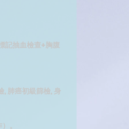
標記抽血檢查+胸腹
, 肺癌初級篩檢, 身
作）。